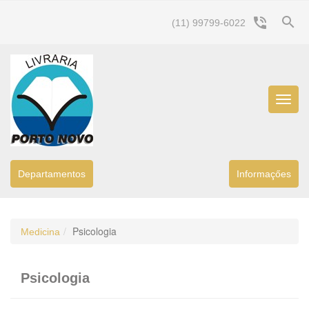
search
phone_in_talk
(11) 99799-6022
Menu
Princip
Departamentos
Informaçőes
Psicologia
Medicina
Psicologia